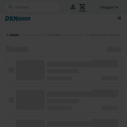
person
shopping_cart
Search
list
1. Kosár
2. Szállítás
3. Áttekintés, fizetés