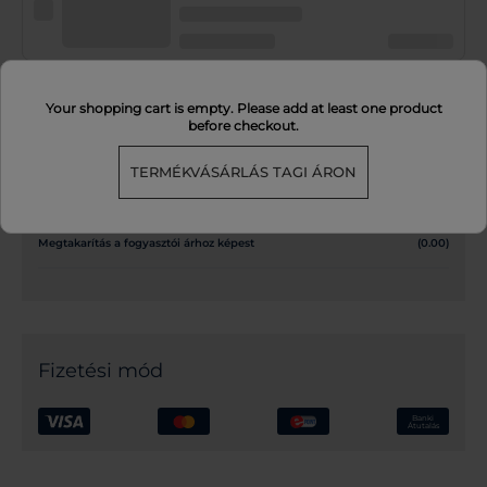
Your shopping cart is empty. Please add at least one product
before checkout.
Rendelés összegzése
TERMÉKVÁSÁRLÁS TAGI ÁRON
Összesen
0.00
Megtakarítás a fogyasztói árhoz képest
(
0.00
)
Fizetési mód
Banki
Átutalás