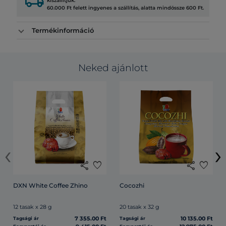
local_shipping
kiszállítjuk.
60.000 Ft felett ingyenes a szállítás, alatta mindössze 600 Ft.
Termékinformáció
Neked ajánlott
‹
›
share
favorite
share
favorite
DXN White Coffee Zhino
Cocozhi
12 tasak x 28 g
20 tasak x 32 g
7 355.00 Ft
10 135.00 Ft
Tagsági ár
Tagsági ár