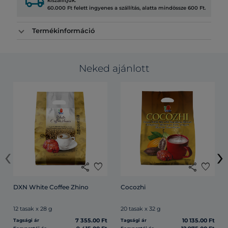
local_shipping
kiszállítjuk.
60.000 Ft felett ingyenes a szállítás, alatta mindössze 600 Ft.
Termékinformáció
Neked ajánlott
‹
›
share
favorite
share
favorite
DXN White Coffee Zhino
Cocozhi
12 tasak x 28 g
20 tasak x 32 g
7 355.00 Ft
10 135.00 Ft
Tagsági ár
Tagsági ár