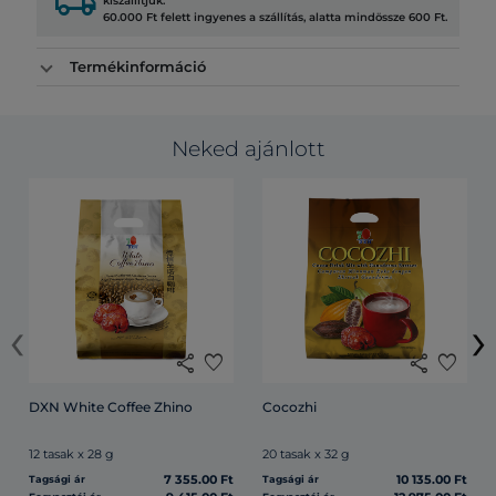
local_shipping
kiszállítjuk.
60.000 Ft felett ingyenes a szállítás, alatta mindössze 600 Ft.
Termékinformáció
Neked ajánlott
‹
›
share
favorite
share
favorite
DXN White Coffee Zhino
Cocozhi
12 tasak x 28 g
20 tasak x 32 g
7 355.00 Ft
10 135.00 Ft
Tagsági ár
Tagsági ár