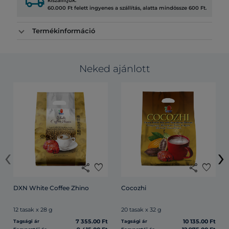
local_shipping
kiszállítjuk.
60.000 Ft felett ingyenes a szállítás, alatta mindössze 600 Ft.
Termékinformáció
Neked ajánlott
‹
›
share
favorite
share
favorite
DXN White Coffee Zhino
Cocozhi
12 tasak x 28 g
20 tasak x 32 g
7 355.00 Ft
10 135.00 Ft
Tagsági ár
Tagsági ár