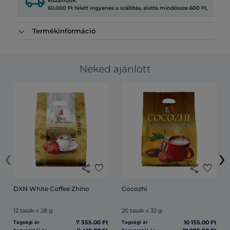
local_shipping
kiszállítjuk.
60.000 Ft felett ingyenes a szállítás, alatta mindössze 600 Ft.
Termékinformáció
Neked ajánlott
‹
›
share
favorite
share
favorite
DXN White Coffee Zhino
Cocozhi
12 tasak x 28 g
20 tasak x 32 g
7 355.00 Ft
10 135.00 Ft
Tagsági ár
Tagsági ár