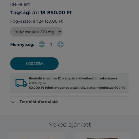
ide valami
Tagsági ár: 18 850.00 Ft
Fogyasztói ár:
24 130.00 Ft
Mennyiség:
KOSÁRBA
local_shipping
Rendeld meg ma 12 óráig, és a következő munkanapon
kiszállítjuk.
60.000 Ft felett ingyenes a szállítás, alatta mindössze 600 Ft.
Termékinformáció
Neked ajánlott