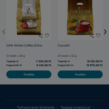
‹
›
share
favorite
share
favorite
DXN White Coffee Zhino
Cocozhi
12 tasak x 28 g
20 tasak x 32 g
7 355.00 Ft
10 135.00 Ft
Tagsági ár
Tagsági ár
9 415.00 Ft
12 975.00 Ft
Fogyasztói ár
Fogyasztói ár
Kosárba
Kosárba
Felhasználási feltételek
Tagsági szabályzat
|
|