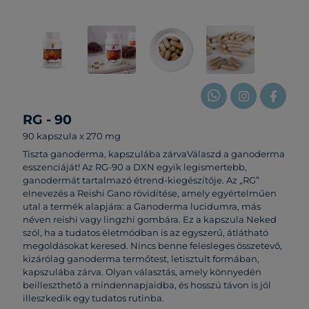
RG - 90
90 kapszula x 270 mg
Tiszta ganoderma, kapszulába zárvaVálaszd a ganoderma
esszenciáját! Az RG-90 a DXN egyik legismertebb,
ganodermát tartalmazó étrend-kiegészítője. Az „RG”
elnevezés a Reishi Gano rövidítése, amely egyértelműen
utal a termék alapjára: a Ganoderma lucidumra, más
néven reishi vagy lingzhi gombára. Ez a kapszula Neked
szól, ha a tudatos életmódban is az egyszerű, átlátható
megoldásokat keresed. Nincs benne felesleges összetevő,
kizárólag ganoderma termőtest, letisztult formában,
kapszulába zárva. Olyan választás, amely könnyedén
beilleszthető a mindennapjaidba, és hosszú távon is jól
illeszkedik egy tudatos rutinba.