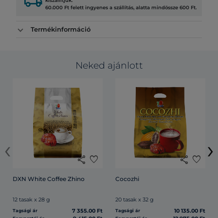
local_shipping
kiszállítjuk.
60.000 Ft felett ingyenes a szállítás, alatta mindössze 600 Ft.
Termékinformáció
Neked ajánlott
‹
›
share
favorite
share
favorite
DXN White Coffee Zhino
Cocozhi
12 tasak x 28 g
20 tasak x 32 g
7 355.00 Ft
10 135.00 Ft
Tagsági ár
Tagsági ár