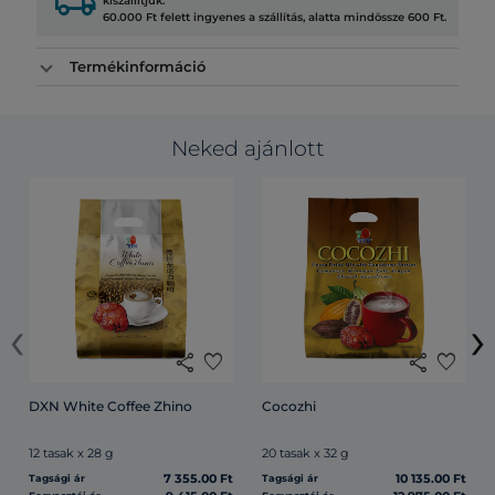
local_shipping
kiszállítjuk.
60.000 Ft felett ingyenes a szállítás, alatta mindössze 600 Ft.
Termékinformáció
Neked ajánlott
‹
›
share
favorite
share
favorite
DXN White Coffee Zhino
Cocozhi
12 tasak x 28 g
20 tasak x 32 g
7 355.00 Ft
10 135.00 Ft
Tagsági ár
Tagsági ár