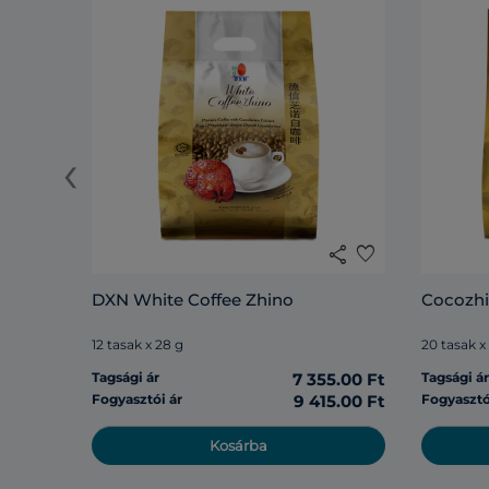
‹
share
favorite
DXN White Coffee Zhino
Cocozh
12 tasak x 28 g
20 tasak x
Tagsági ár
7 355.00 Ft
Tagsági á
Fogyasztói ár
9 415.00 Ft
Fogyasztó
Kosárba