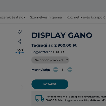
szerek és italok
Személyes higiénia
Kozmetikai-és bőrápol
favorite
DISPLAY GANO
share
Tagsági ár: 2 900.00 Ft
Fogyasztói ár:
0.00 Ft
Mennyiség:
KOSÁRBA
arrow_forward_ios
local_shipping
Rendeld meg ma 12 óráig, és a következő munkana
60.000 Ft felett ingyenes a szállítás, alatta mindö