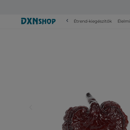
chevron_left
Összes
Étrend-kiegészítők
Élelmi
arrow_back_ios