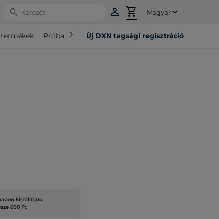
person
shopping_cart
Search
chevron_right
ó termékek
Próba csomag
Új DXN tagsági regisztráció
pon kiszállítjuk.
ssze 600 Ft.