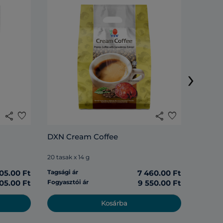
Lingzh
›
20 tasak
share
favorite
share
favorite
Tagsági 
DXN Cream Coffee
Fogyasz
20 tasak x 14 g
05.00 Ft
Tagsági ár
7 460.00 Ft
05.00 Ft
Fogyasztói ár
9 550.00 Ft
Kosárba