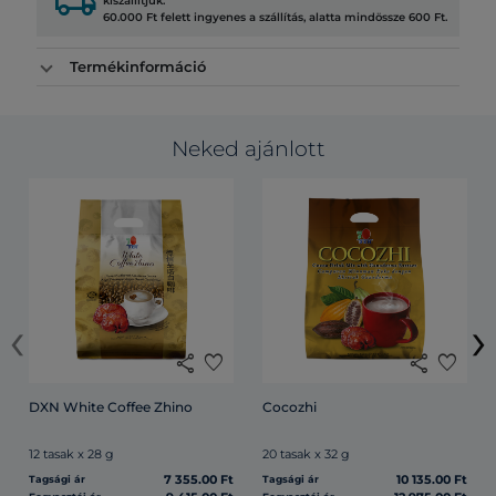
local_shipping
kiszállítjuk.
60.000 Ft felett ingyenes a szállítás, alatta mindössze 600 Ft.
Termékinformáció
Neked ajánlott
‹
›
share
favorite
share
favorite
DXN White Coffee Zhino
Cocozhi
12 tasak x 28 g
20 tasak x 32 g
7 355.00 Ft
10 135.00 Ft
Tagsági ár
Tagsági ár