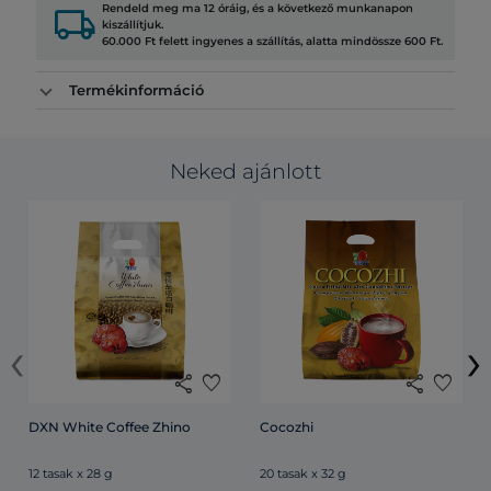
local_shipping
Rendeld meg ma 12 óráig, és a következő munkanapon
kiszállítjuk.
60.000 Ft felett ingyenes a szállítás, alatta mindössze 600 Ft.
Termékinformáció
Neked ajánlott
‹
›
share
favorite
share
favorite
DXN White Coffee Zhino
Cocozhi
12 tasak x 28 g
20 tasak x 32 g